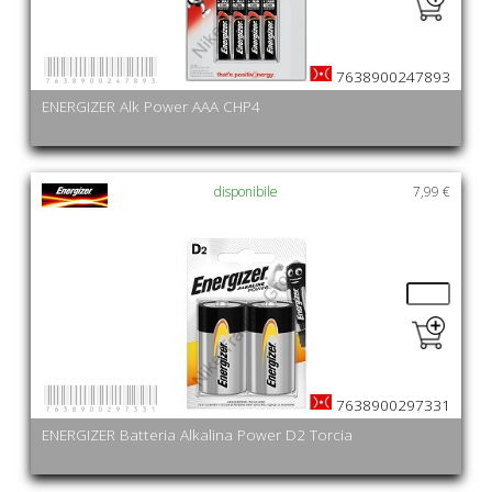
7638900247893
7638900247893
ENERGIZER Alk Power AAA CHP4
disponibile
7,99 €
7638900297331
7638900297331
ENERGIZER Batteria Alkalina Power D2 Torcia