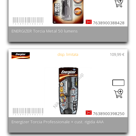
7638900388428
7638900388428
ENERGIZER Torcia Metal 50 lumens
disp. limitata
109,99 €
7638900398250
7638900398250
Energizer Torcia Professionale + cust. rigida 4AA