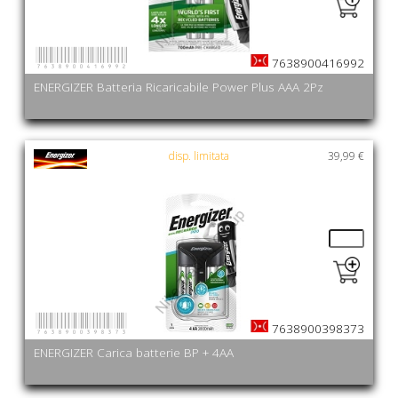
7638900416992
7638900416992
ENERGIZER Batteria Ricaricabile Power Plus AAA 2Pz
disp. limitata
39,99 €
7638900398373
7638900398373
ENERGIZER Carica batterie BP + 4AA