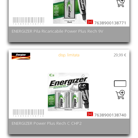
7638900138771
7638900138771
ENERGIZER Pila Ricaricabile Power Plus Rech 9V
disp. limitata
29,99 €
7638900138740
7638900138740
ENERGIZER Power Plus Rech C CHP2