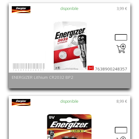
disponibile
3,99 €
7638900248357
7638900248357
ENERGIZER Lithium CR2032 BP2
disponibile
8,99 €