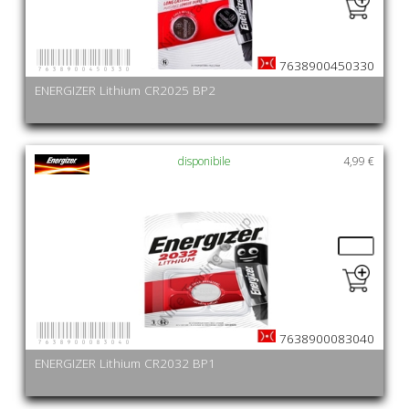
7638900450330
7638900450330
ENERGIZER Lithium CR2025 BP2
disponibile
4,99 €
7638900083040
7638900083040
ENERGIZER Lithium CR2032 BP1