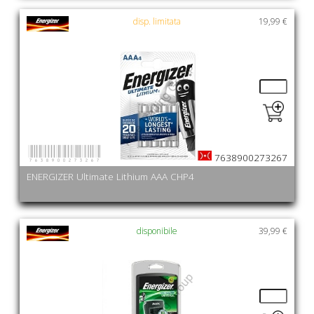
disp. limitata
19,99 €
7638900273267
7638900273267
ENERGIZER Ultimate Lithium AAA CHP4
disponibile
39,99 €