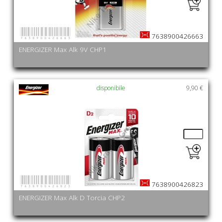
7638900426663
7638900426663
ENERGIZER Max Alk 9V CHP1
disponibile
9,90 €
7638900426823
7638900426823
ENERGIZER Max Alk D Torcia CHP2