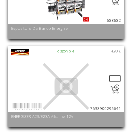
688682
Espositore Da Banco Energizer
disponibile
4,90 €
7638900295641
7638900295641
ENERGIZER A23/E23A Alkaline 12V