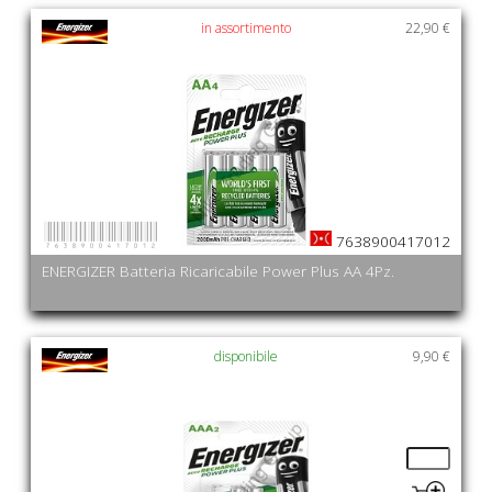
in assortimento
22,90 €
7638900417012
7638900417012
ENERGIZER Batteria Ricaricabile Power Plus AA 4Pz.
disponibile
9,90 €