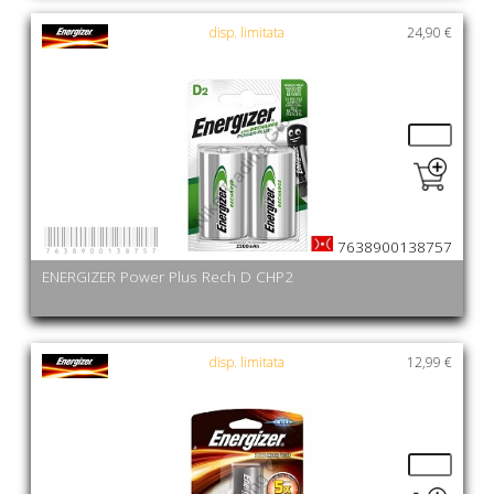
disp. limitata
24,90 €
7638900138757
7638900138757
ENERGIZER Power Plus Rech D CHP2
disp. limitata
12,99 €