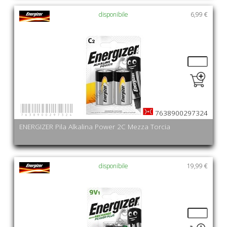
disponibile
6,99 €
7638900297324
7638900297324
ENERGIZER Pila Alkalina Power 2C Mezza Torcia
disponibile
19,99 €