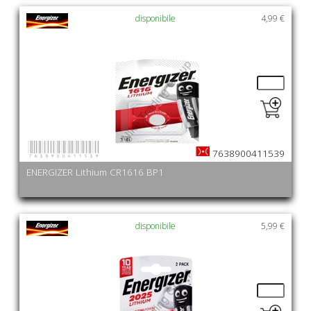
disponibile
4,99 €
7638900411539
7638900411539
ENERGIZER Lithium CR1616 BP1
disponibile
5,99 €