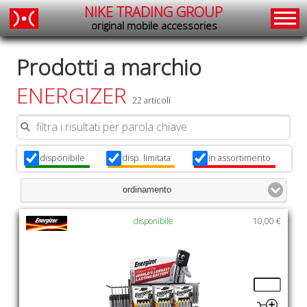
NIKE TRADING GROUP
original mobile accessories
Prodotti a marchio
ENERGIZER
22 articoli
disponibile
disp. limitata
in assortimento
x
x
x
ordinamento
disponibile
10,00 €