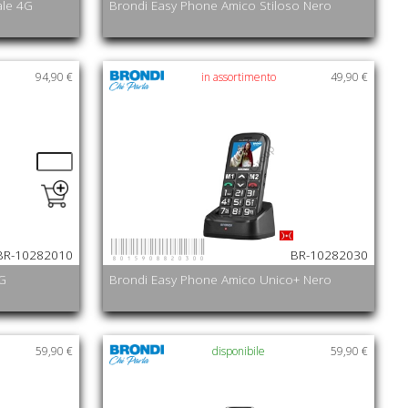
ale 4G
Brondi Easy Phone Amico Stiloso Nero
94,90 €
in assortimento
49,90 €
8015908820300
BR-10282010
BR-10282030
4G
Brondi Easy Phone Amico Unico+ Nero
59,90 €
disponibile
59,90 €