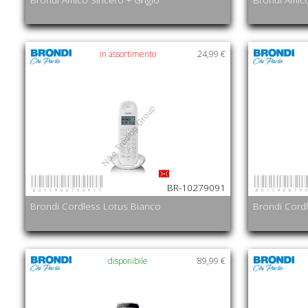
in assortimento
24,99 €
8015908790917
801590879
BR-10279091
Brondi Cordless Lotus Bianco
Brondi Cord
disponibile
89,99 €