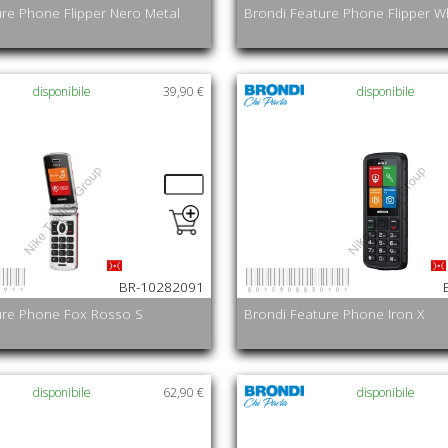
ure Phone Flipper Nero Metal
Brondi Feature Phone Flipper W
disponibile
39,90 €
disponibile
0911
8015908830101
BR-10282091
ure Phone Fox Rosso S
Brondi Feature Phone Iron X
disponibile
62,90 €
disponibile