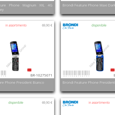
ature Phone Magnum XXL 4G
Brondi Feature Phone Maxi Dar
ey
in assortimento
69,90 €
disponibile
0713
8015908750751
BR-10275071
ure Phone President Bianco
Brondi Feature Phone President
disponibile
69,90 €
in assortimento