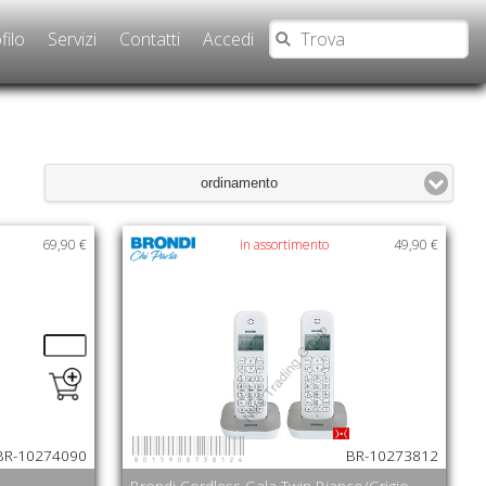
filo
Servizi
Contatti
Accedi
ordinamento
69,90 €
in assortimento
49,90 €
8015908738124
BR-10274090
BR-10273812
Brondi Cordless Gala Twin Bianco/Grigio