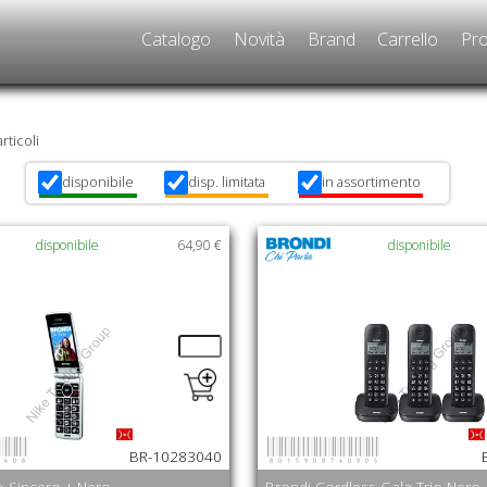
Catalogo
Novità
Brand
Carrello
Pro
articoli
disponibile
disp. limitata
in assortimento
x
x
x
disponibile
64,90 €
disponibile
0408
8015908740905
BR-10283040
o Sincero + Nero
Brondi Cordless Gala Trio Nero