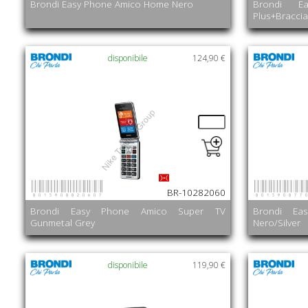
Brondi Easy Phone Amico Home Nero
Brondi E
Plus+Bracci
disponibile
124,90 €
8015908820607
801590877
BR-10282060
Brondi Easy Phone Amico Super TV
Brondi Ea
Gunmetal Grey
Nero/Silver
disponibile
119,90 €