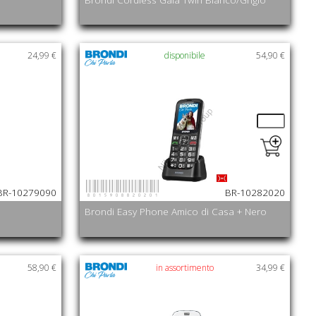
24,99 €
disponibile
54,90 €
8015908820201
BR-10279090
BR-10282020
Brondi Easy Phone Amico di Casa + Nero
58,90 €
in assortimento
34,99 €