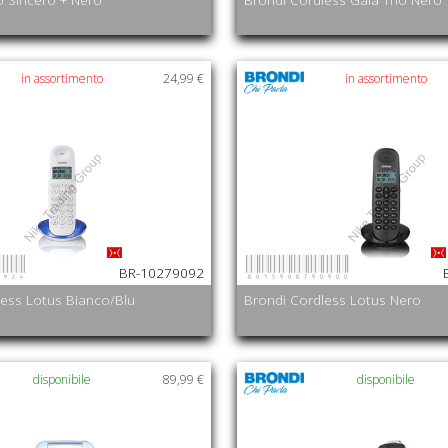
in assortimento
24,99 €
in assortimento
0924
8015908790900
BR-10279092
less Lotus Bianco/Blu
Brondi Cordless Lotus Nero
disponibile
89,99 €
disponibile