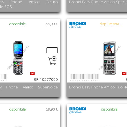
asy Phone Amico Sicuro
Brondi Easy Phone Amico Speci
ale SOS
disponibile
99,99 €
disp. limitata
0902
8015908820102
BR-10277090
sy Phone Amico Supervoice
Brondi Easy Phone Amico Tuo 
disponibile
59,90 €
disponibile