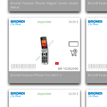
Brondi Feature Phone Flipper Green Water
Brondi Feat
Metal
disponibile
39,90 €
8015908820904
801590882
BR-10282090
Brondi Feature Phone Fox Nero S
Brondi Feat
disponibile
62,90 €