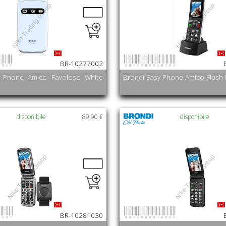
0025
8015908820706
BR-10277002
y Phone Amico Favoloso White
Brondi Easy Phone Amico Flash 
disponibile
89,90 €
disponibile
0301
8015908810806
BR-10281030