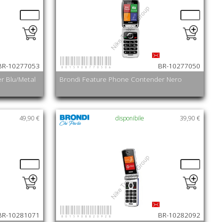
8015908770506
BR-10277053
BR-10277050
r Blu/Metal
Brondi Feature Phone Contender Nero
49,90 €
disponibile
39,90 €
8015908820928
BR-10281071
BR-10282092