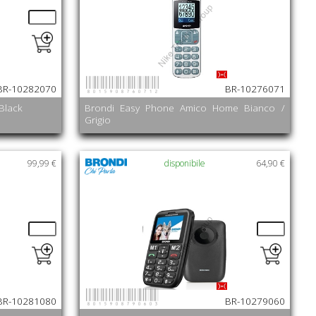
8015908760712
BR-10282070
BR-10276071
Black
Brondi Easy Phone Amico Home Bianco /
Grigio
99,99 €
disponibile
64,90 €
8015908790603
BR-10281080
BR-10279060