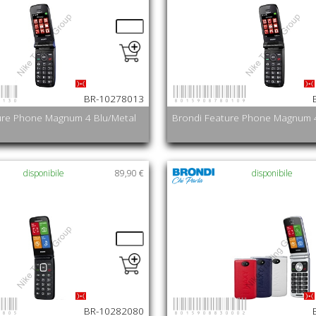
0130
8015908780109
BR-10278013
ure Phone Magnum 4 Blu/Metal
Brondi Feature Phone Magnum 
disponibile
89,90 €
disponibile
0805
8015908830002
BR-10282080