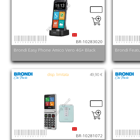
8015908830200
801590877
BR-10283020
Brondi Easy Phone Amico Vero 4G+ Black
Brondi Feat
disp. limitata
49,90 €
8015908810721
801590881
BR-10281072