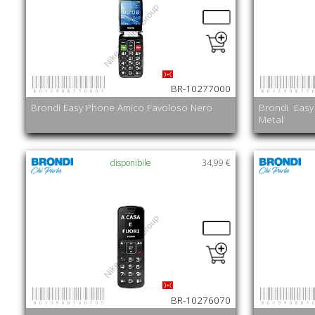
8015908770001
801590877
BR-10277000
Brondi Easy Phone Amico Favoloso Nero
Brondi Eas
Metal
disponibile
34,99 €
8015908760705
801590881
BR-10276070