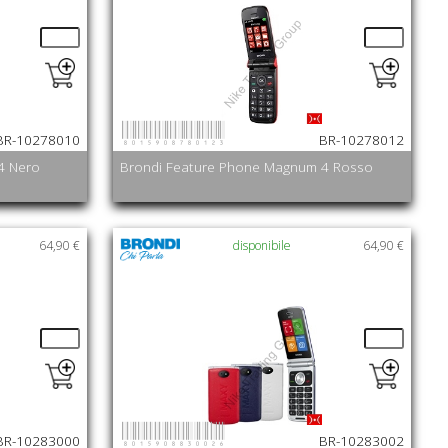
8015908780123
BR-10278010
BR-10278012
4 Nero
Brondi Feature Phone Magnum 4 Rosso
64,90 €
disponibile
64,90 €
8015908830026
BR-10283000
BR-10283002