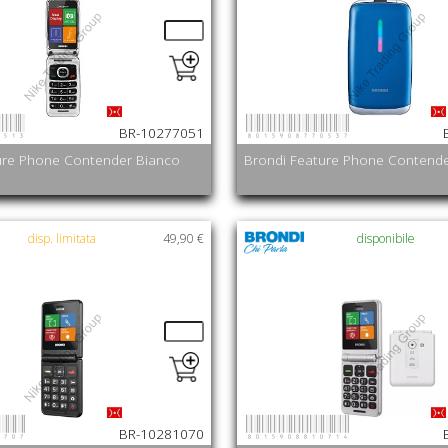
0513
8015908770537
BR-10277051
ure Phone Contender Bianco
Brondi Feature Phone Contende
disp. limitata
49,90 €
disponibile
0707
8015908810714
BR-10281070