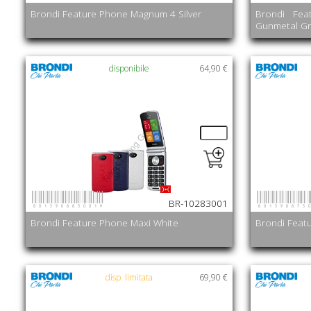
Brondi Feature Phone Magnum 4 Silver
Brondi Fe
Gunmetal Gr
disponibile
64,90 €
8015908830019
801590875
BR-10283001
Brondi Feature Phone Maxi White
Brondi Feat
disp. limitata
69,90 €