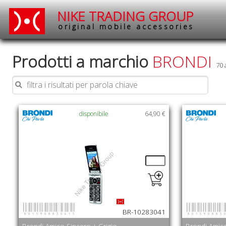
NIKE TRADING GROUP
original mobile accessories
Prodotti a marchio
BRONDI
70 
disponibile
64,90 €
8015908830415
801590883
BR-10283041
Brondi Amico Sincero + Grigio
Brondi Amic