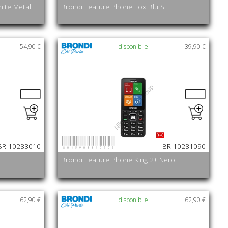
hite Metal
Brondi Feature Phone Fox Blu S
54,90 €
disponibile
39,90 €
8015908810905
BR-10283010
BR-10281090
Brondi Feature Phone King 2+ Nero
62,90 €
disponibile
62,90 €