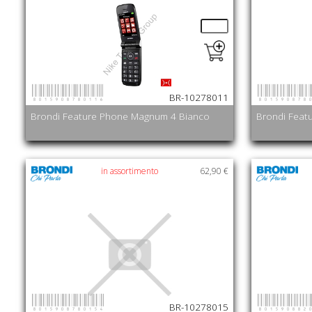
8015908780116
801590878
BR-10278011
Brondi Feature Phone Magnum 4 Bianco
Brondi Feat
in assortimento
62,90 €
8015908780154
801590882
BR-10278015