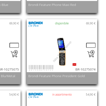
k Blue
Brondi Feature Phone Maxi Red
69,90 €
disponibile
69,90 €
8015908750744
BR-10275075
BR-10275074
 Blu/Metal
Brondi Feature Phone President Gold
54,90 €
in assortimento
54,90 €