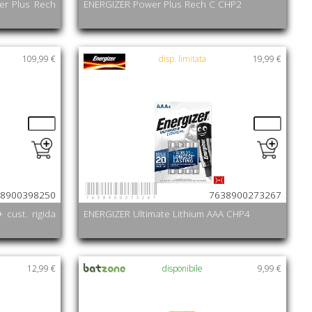
wer Plus Rech
ENERGIZER Power Plus Rech C CHP2
109,99 €
disp. limitata
19,99 €
7638900273267
8900398250
7638900273267
 cust. rigida
ENERGIZER Ultimate Lithium AAA CHP4
12,99 €
disponibile
9,99 €