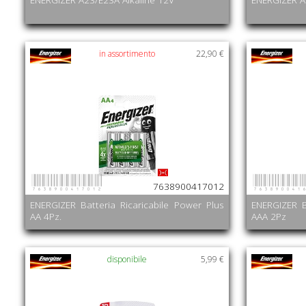
in assortimento
22,90 €
7638900417012
763890041
7638900417012
ENERGIZER Batteria Ricaricabile Power Plus
ENERGIZER B
AA 4Pz.
AAA 2Pz
disponibile
5,99 €