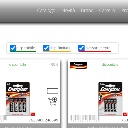
Catalogo
Novità
Brand
Carrello
Pro
disponibile
disp. limitata
in assortimento
x
x
x
disponibile
4,99 €
disponibile
6599
7638900247893
7638900246599
763
lk Power AA CHP4
ENERGIZER Alk Power AAA CHP4