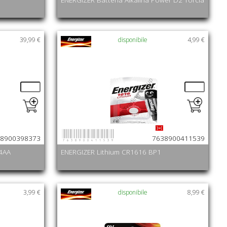
39,99 €
disponibile
4,99 €
7638900411539
8900398373
7638900411539
 4AA
ENERGIZER Lithium CR1616 BP1
3,99 €
disponibile
8,99 €