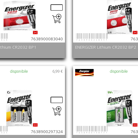
3040
7638900248357
7638900083040
763
ithium CR2032 BP1
ENERGIZER Lithium CR2032 BP2
disponibile
6,99 €
disponibile
7324
7638900138771
7638900297324
763