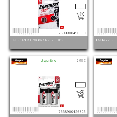
7638900450330
763890008
7638900450330
ENERGIZER Lithium CR2025 BP2
ENERGIZER L
disponibile
9,90 €
7638900426823
763890029
7638900426823