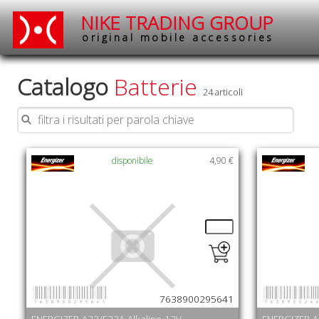
NIKE TRADING GROUP
original mobile accessories
Catalogo
Batterie
24 articoli
disponibile
4,90 €
7638900295641
763890024
7638900295641
ENERGIZER A23/E23A Alkaline 12V
ENERGIZER A