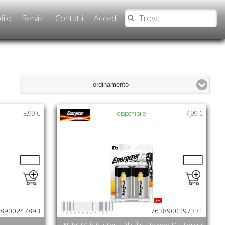
filo
Servizi
Contatti
Accedi
ordinamento
3,99 €
disponibile
7,99 €
7638900297331
8900247893
7638900297331
ENERGIZER Batteria Alkalina Power D2 Torcia