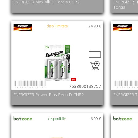
ENERGIZER Max Alk D Torcia CHP2
ENERGIZER 
Torcia
disp. limitata
24,90 €
7638900138757
763890038
7638900138757
ENERGIZER Power Plus Rech D CHP2
ENERGIZER T
disponibile
6,99 €