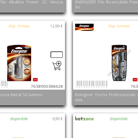
Pila Alkalina Power 2C Mezza
ENERGIZER Pila Ricaricabile Po
9V
disp. limitata
12,99 €
disp. limitata
8428
7638900398250
7638900388428
763
orcia Metal 50 lumens
Energizer Torcia Professionale +
4AA
disponibile
6,99 €
disponibile