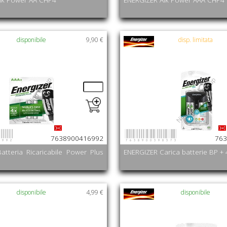
disponibile
9,90 €
disp. limitata
6992
7638900398373
7638900416992
763
atteria Ricaricabile Power Plus
ENERGIZER Carica batterie BP +
disponibile
4,99 €
disponibile