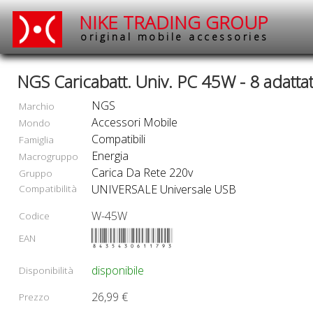
NIKE TRADING GROUP
original mobile accessories
NGS Caricabatt. Univ. PC 45W - 8 adattat
NGS
Marchio
Accessori Mobile
Mondo
Compatibili
Famiglia
Energia
Macrogruppo
Carica Da Rete 220v
Gruppo
Compatibilità
UNIVERSALE Universale USB
W-45W
Codice
8435430611793
EAN
disponibile
Disponibilità
26,99 €
Prezzo