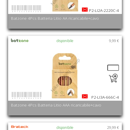
6972443864263
P2-LI2A-2220C-4
Batzone 4Pcs Batteria Litio AA ricaricabile+cavo
disponibile
9,99 €
6972443864560
P2-LI3A-666C-4
Batzone 4Pcs Batteria Litio AAA ricaricabile+cavo
disponibile
29,99 €