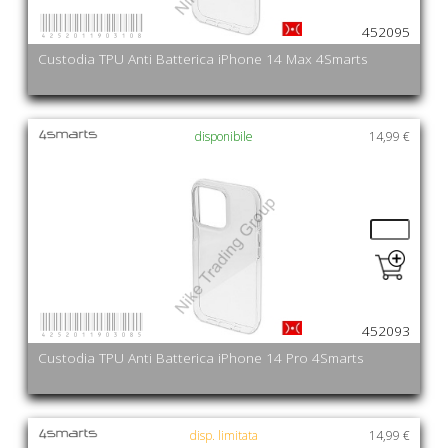
4252011903108
452095
Custodia TPU Anti Batterica iPhone 14 Max 4Smarts
disponibile
14,99 €
4252011903085
452093
Custodia TPU Anti Batterica iPhone 14 Pro 4Smarts
disp. limitata
14,99 €