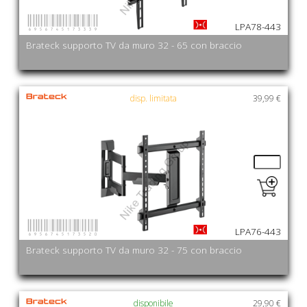
6956745173339
LPA78-443
Brateck supporto TV da muro 32 - 65 con braccio
disp. limitata
39,99 €
6956745173520
LPA76-443
Brateck supporto TV da muro 32 - 75 con braccio
disponibile
29,90 €