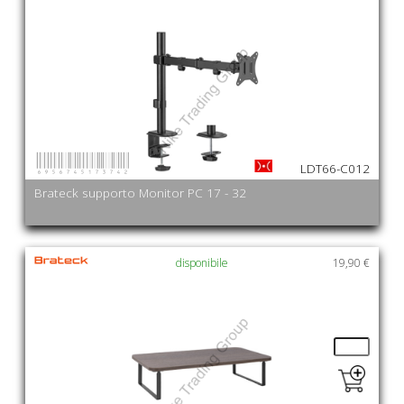
6956745173742
LDT66-C012
Brateck supporto Monitor PC 17 - 32
disponibile
19,90 €