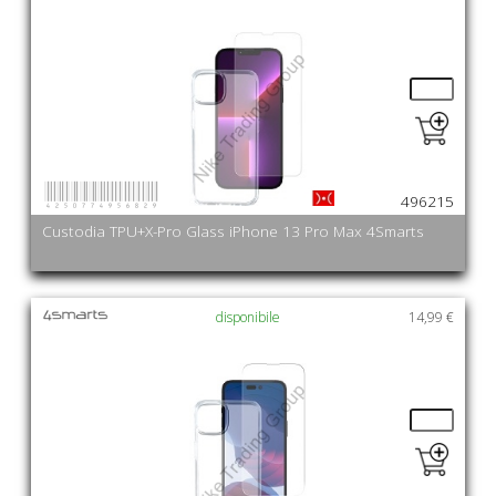
4250774956829
496215
Custodia TPU+X-Pro Glass iPhone 13 Pro Max 4Smarts
disponibile
14,99 €