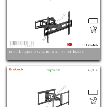
6956745173360
LPA78-466
Brateck supporto TV da muro 37 - 80 con braccio
disponibile
69,90 €