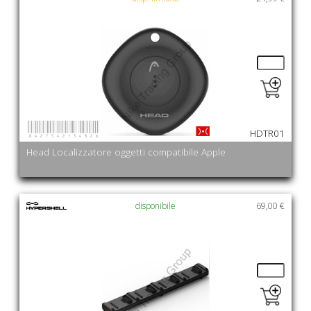
8427542134826
HDTR01
Head Localizzatore oggetti compatibile Apple
disponibile
69,00 €