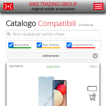
NIKE TRADING GROUP
original mobile accessories
Catalogo
Compatibili
214 articoli
disponibile
disp. limitata
in assortimento
x
x
x
ordinamento
disponibile
7,99 €