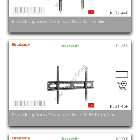
6956745173209
KL32-44F
Brateck supporto TV da muro fisso 32 - 75 Slim
disponibile
14,99 €
6956745173162
KL31-46F
Brateck supporto TV da muro fisso 37-86 Extra Slim
disponibile
19,99 €