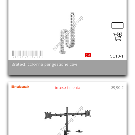
6956745174121
CC10-1
Brateck colonna per gestione cavi
in assortimento
29,90 €