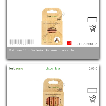
6972443864577
P2-LI3A-666C-2
Batzone 2Pcs Batteria Litio AAA ricaricabile
disponibile
12,99 €