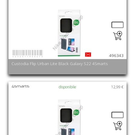
4252011900473
496343
Custodia Flip Urban Lite Black Galaxy S22 4Smarts
disponibile
12,99 €