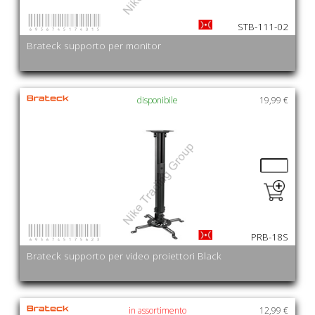
6956745174015
STB-111-02
Brateck supporto per monitor
disponibile
19,99 €
6956745175623
PRB-18S
Brateck supporto per video proiettori Black
in assortimento
12,99 €