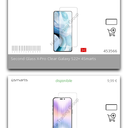
4250774958595
453566
Second Glass X-Pro Clear Galaxy S22+ 4Smarts
disponibile
9,99 €