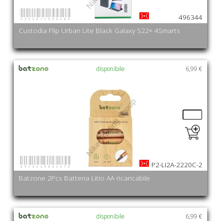
4252011900480
496344
Custodia Flip Urban Lite Black Galaxy S22+ 4Smarts
disponibile
6,99 €
6972443864270
P2-LI2A-2220C-2
Batzone 2Pcs Batteria Litio AA ricaricabile
disponibile
6,99 €