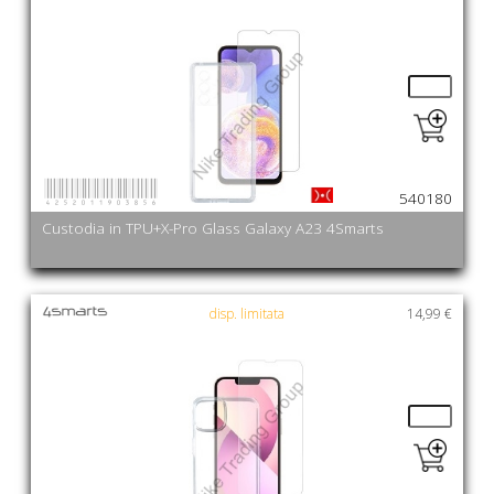
4252011903856
540180
Custodia in TPU+X-Pro Glass Galaxy A23 4Smarts
disp. limitata
14,99 €