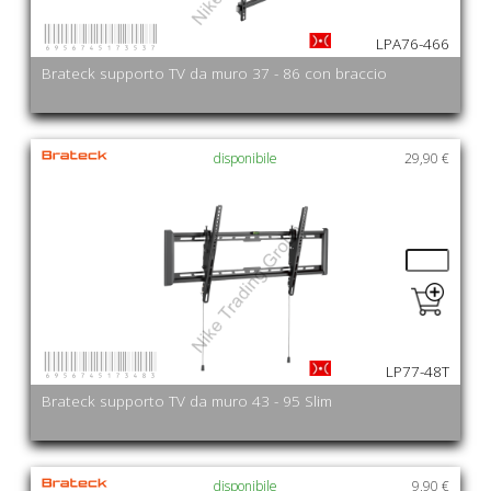
6956745173537
LPA76-466
Brateck supporto TV da muro 37 - 86 con braccio
disponibile
29,90 €
6956745173483
LP77-48T
Brateck supporto TV da muro 43 - 95 Slim
disponibile
9,90 €