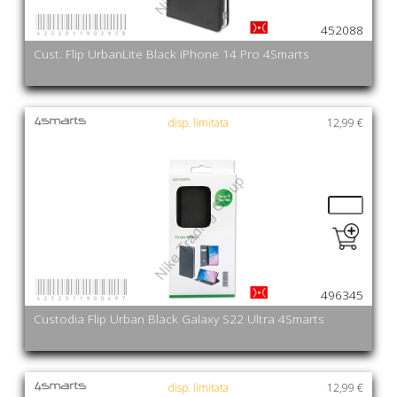
4252011902958
452088
Cust. Flip UrbanLite Black iPhone 14 Pro 4Smarts
disp. limitata
12,99 €
4252011900497
496345
Custodia Flip Urban Black Galaxy S22 Ultra 4Smarts
disp. limitata
12,99 €