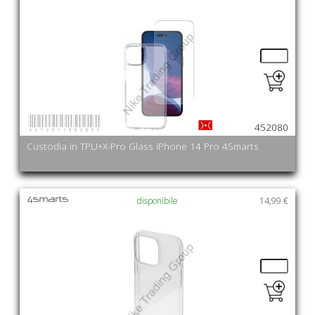
4252011902835
452080
Custodia in TPU+X-Pro Glass iPhone 14 Pro 4Smarts
disponibile
14,99 €