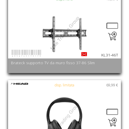
6956745173179
KL31-46T
Brateck supporto TV da muro fisso 37-86 Slim
disp. limitata
69,99 €