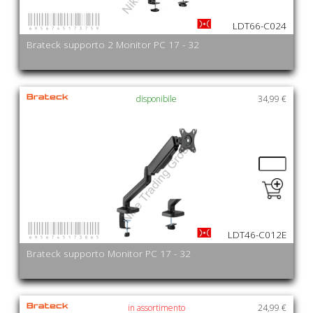
6956745173759
LDT66-C024
Brateck supporto 2 Monitor PC 17 - 32
disponibile
34,99 €
6956745173865
LDT46-C012E
Brateck supporto Monitor PC 17 - 32
in assortimento
24,99 €