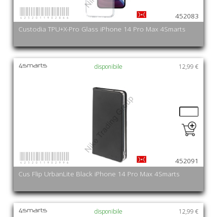
4252011902866
452083
Custodia TPU+X-Pro Glass iPhone 14 Pro Max 4Smarts
disponibile
12,99 €
4252011902996
452091
Cus Flip UrbanLite Black iPhone 14 Pro Max 4Smarts
disponibile
12,99 €