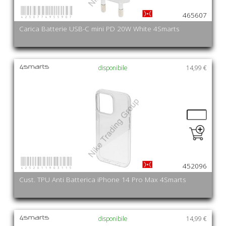
4250774955907
465607
Carica Batterie USB-C mini PD 20W White 4Smarts
disponibile
14,99 €
4252011903115
452096
Cust. TPU Anti Batterica iPhone 14 Pro Max 4Smarts
disponibile
14,99 €