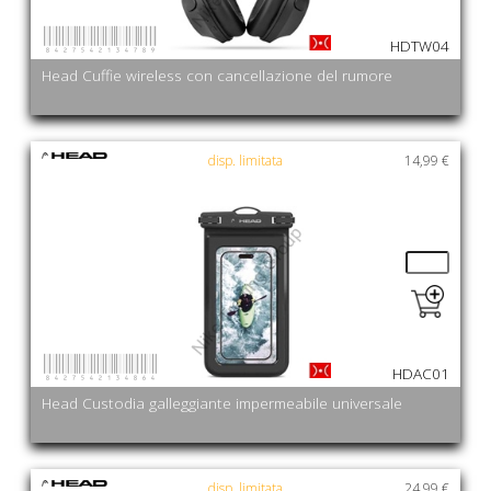
8427542134789
HDTW04
Head Cuffie wireless con cancellazione del rumore
disp. limitata
14,99 €
8427542134864
HDAC01
Head Custodia galleggiante impermeabile universale
disp. limitata
24,99 €