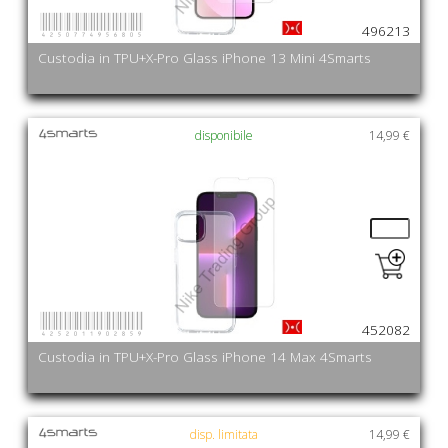
4250774956805
496213
Custodia in TPU+X-Pro Glass iPhone 13 Mini 4Smarts
disponibile
14,99 €
4252011902859
452082
Custodia in TPU+X-Pro Glass iPhone 14 Max 4Smarts
disp. limitata
14,99 €