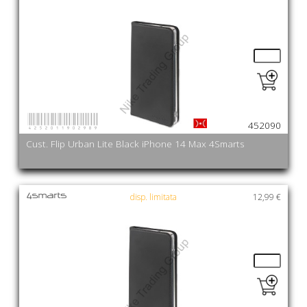
4252011902989
452090
Cust. Flip Urban Lite Black iPhone 14 Max 4Smarts
disp. limitata
12,99 €