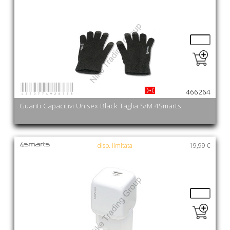
4250774926778
466264
Guanti Capacitivi Unisex Black Taglia S/M 4Smarts
disp. limitata
19,99 €