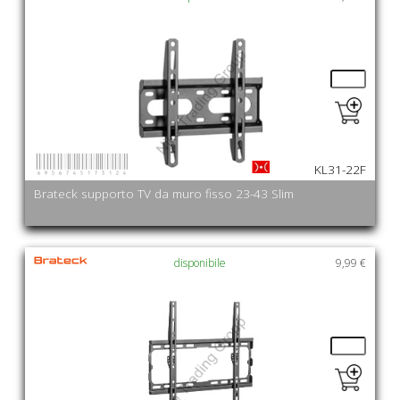
6956745173124
KL31-22F
Brateck supporto TV da muro fisso 23-43 Slim
disponibile
9,99 €