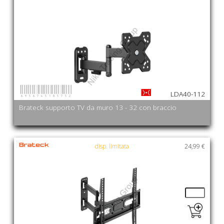
6956745185752
LDA40-112
Brateck supporto TV da muro 13 - 32 con braccio
disp. limitata
24,99 €