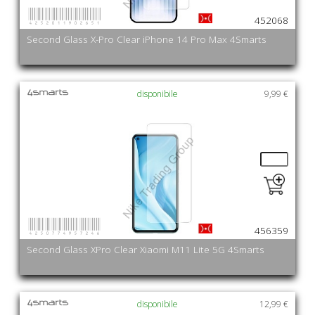
4252011902651
452068
Second Glass X-Pro Clear iPhone 14 Pro Max 4Smarts
disponibile
9,99 €
4250774957246
456359
Second Glass XPro Clear Xiaomi M11 Lite 5G 4Smarts
disponibile
12,99 €