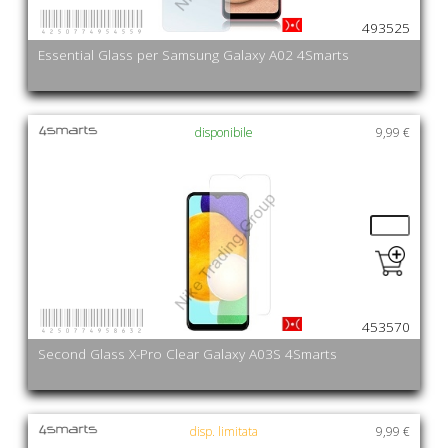
4250774954559
493525
Essential Glass per Samsung Galaxy A02 4Smarts
disponibile
9,99 €
4250774958632
453570
Second Glass X-Pro Clear Galaxy A03S 4Smarts
disp. limitata
9,99 €