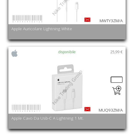
0195949506123
MWTY3ZM/A
Apple Auricolare Lightning White
disponibile
25,99 €
195949085611
MUQ93ZM/A
Apple Cavo Da Usb-C A Lightning 1 Mt.