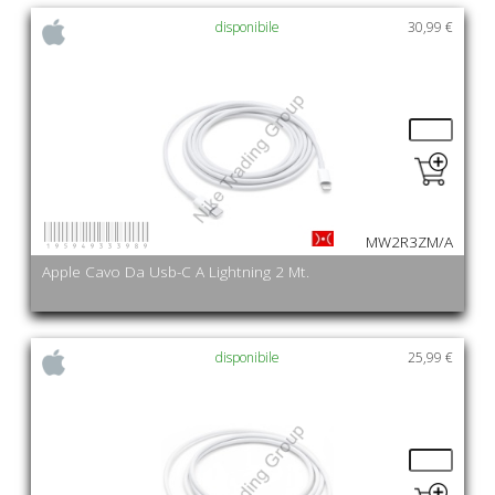
disponibile
30,99 €
195949333989
MW2R3ZM/A
Apple Cavo Da Usb-C A Lightning 2 Mt.
disponibile
25,99 €