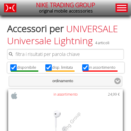
NIKE TRADING GROUP
original mobile accessories
Accessori per
UNIVERSALE
Universale Lightning
4 articoli
disponibile
disp. limitata
in assortimento
x
x
x
ordinamento
in assortimento
24,99 €