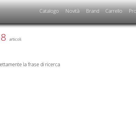
Catalogo
Novità
Brand
Carrello
Pro
 8
articoli
rettamente la frase di ricerca