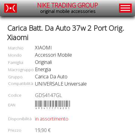
NIKE TRADING GROUP
original mobile accessories
Carica Batt. Da Auto 37w 2 Port Orig.
Xiaomi
XIAOMI
Marchio
Accessori Mobile
Mondo
Originali
Famiglia
Energia
Macrogruppo
Carica Da Auto
Gruppo
Compatibilità
UNIVERSALE Universale
GDS4147GL
Codice
6934177716201
EAN
in assortimento
Disponibilità
19,90 €
Prezzo