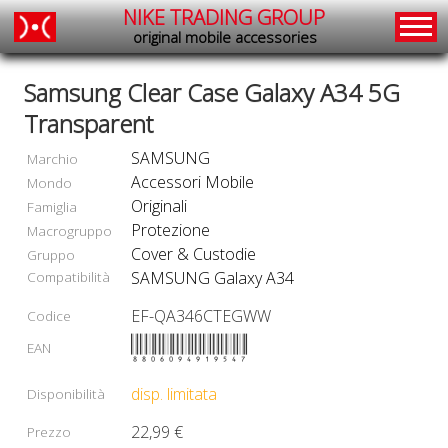
NIKE TRADING GROUP
original mobile accessories
Samsung Clear Case Galaxy A34 5G
Transparent
SAMSUNG
Marchio
Accessori Mobile
Mondo
Originali
Famiglia
Protezione
Macrogruppo
Cover & Custodie
Gruppo
Compatibilità
SAMSUNG Galaxy A34
EF-QA346CTEGWW
Codice
8806094919547
EAN
disp. limitata
Disponibilità
22,99 €
Prezzo