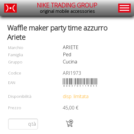
NIKE TRADING GROUP
original mobile accessories
Waffle maker party time azzurro
Ariete
ARIETE
Marchio
Ped
Famiglia
Cucina
Gruppo
ARI1973
Codice
8003705119055
EAN
disp. limitata
Disponibilità
45,00 €
Prezzo