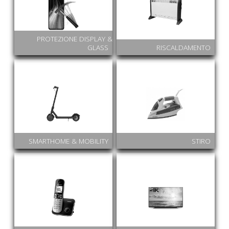
PROTEZIONE DISPLAY &
GLASS
RISCALDAMENTO
SMARTHOME & MOBILITY
STIRO