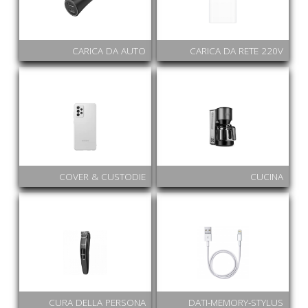
CARICA DA AUTO
CARICA DA RETE 220V
COVER & CUSTODIE
CUCINA
CURA DELLA PERSONA
DATI-MEMORY-STYLUS